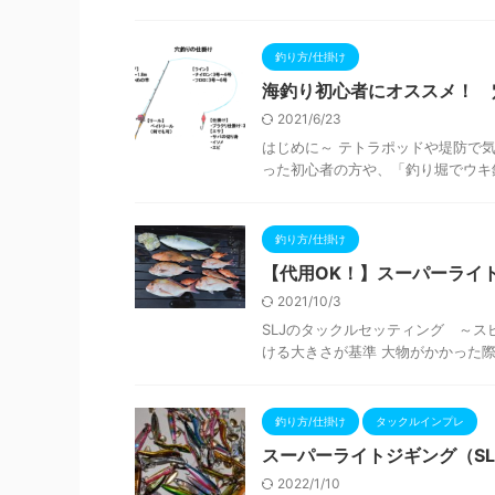
釣り方/仕掛け
海釣り初心者にオススメ！ 
2021/6/23
はじめに～ テトラポッドや堤防で
った初心者の方や、「釣り堀でウキ釣
釣り方/仕掛け
【代用OK！】スーパーライ
2021/10/3
SLJのタックルセッティング ～スピ
ける大きさが基準 大物がかかった際
釣り方/仕掛け
タックルインプレ
スーパーライトジギング（S
2022/1/10