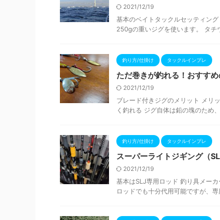
2021/12/19
基本のベイトタックルセッティング
250gの重いジグを使います。 タチ
釣り方/仕掛け
タックルインプレ
ただ巻きが釣れる！おすすめ
2021/12/19
ブレード付きジグのメリット メリッ
く釣れる ジグ自体は鉛の塊のため、
釣り方/仕掛け
タックルインプレ
スーパーライトジギング（S
2021/12/19
基本はSLJ専用ロッド 釣り具メー
ロッドでも十分代用可能ですが、専用