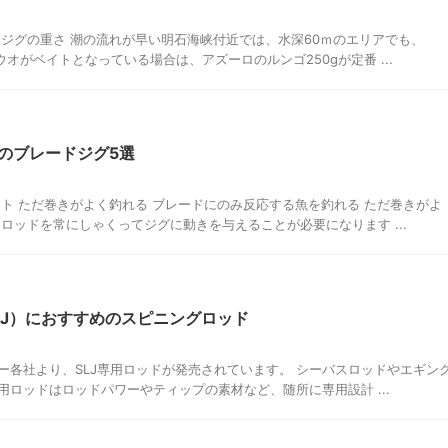
 ジグの重さ 潮の流れが早い明石海峡付近では、水深60ｍのエリアでも、
ウオがベイトとなっている場合は、アズーロのルンゴ250gが定番 ...
のブレードジグ5選
ト ただ巻きがよく釣れる ブレードにのみ反応する魚を釣れる ただ巻きがよ
ロッドを常にしゃくってジグに動きを与えることが必要になります ...
LJ）におすすめのスピニングロッド
カー各社より、SLJ専用ロッドが発売されています。 シーバスロッドやエギン
ロッドはロッドパワーやティップの素材など、随所に専用設計 ...