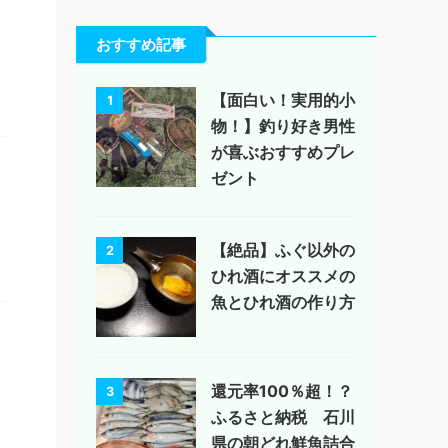
おすすめ記事
【面白い！実用的小
1
物！】釣り好き男性
が喜ぶおすすめプレ
ゼント
【絶品】ふぐ以外の
2
ひれ酒にオススメの
魚とひれ酒の作り方
還元率100％超！？
3
ふるさと納税 石川
県の朝どれ鮮魚詰合