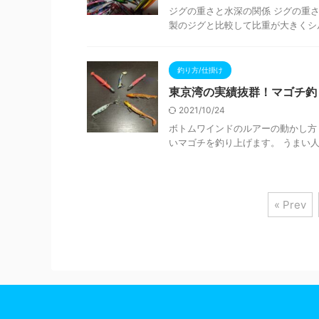
ジグの重さと水深の関係 ジグの重さ
製のジグと比較して比重が大きくシル
釣り方/仕掛け
東京湾の実績抜群！マゴチ釣
2021/10/24
ボトムワインドのルアーの動かし方
いマゴチを釣り上げます。 うまい人
« Prev