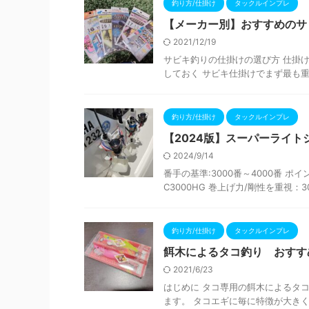
釣り方/仕掛け
タックルインプレ
【メーカー別】おすすめのサ
2021/12/19
サビキ釣りの仕掛けの選び方 仕掛け
しておく サビキ仕掛けでまず最も重
釣り方/仕掛け
タックルインプレ
【2024版】スーパーライト
2024/9/14
番手の基準:3000番～4000番 ポ
C3000HG 巻上げ力/剛性を重視：3
釣り方/仕掛け
タックルインプレ
餌木によるタコ釣り おすす
2021/6/23
はじめに タコ専用の餌木によるタ
ます。 タコエギに毎に特徴が大きく