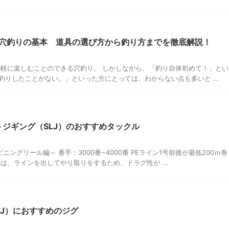
穴釣りの基本 道具の選び方から釣り方までを徹底解説！
気軽に楽しむことのできる穴釣り。 しかしながら、「釣り自体初めて！」とい
りしたことがない。」といった方にとっては、わからない点も多いと ...
トジギング（SLJ）のおすすめタックル
ニングリール編～ 番手：3000番~4000番 PEライン1号前後が最低200ｍ巻
は、ラインを出してやり取りをするため、ドラグ性が ...
LJ）におすすめのジグ