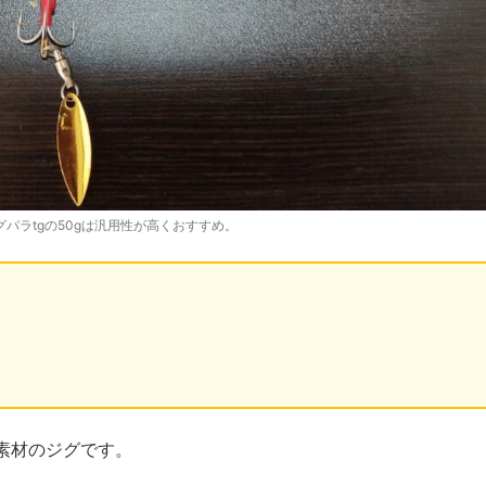
パラtgの50gは汎用性が高くおすすめ。
素材のジグです。