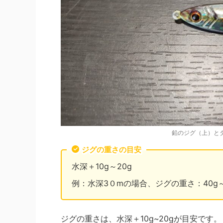
鉛のジグ（上）と
ジグの重さの目安
水深＋10g～20g
例：水深3０mの場合、ジグの重さ：40g～
ジグの重さは、水深＋10g~20gが目安です。