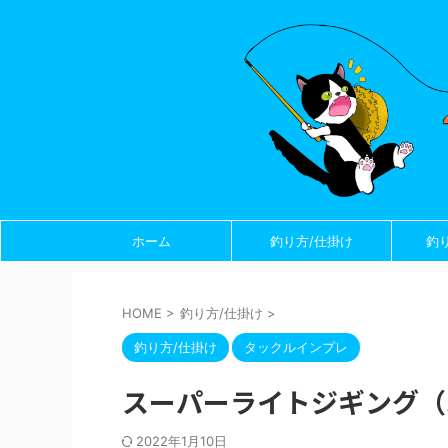
ホーム
釣り方/仕掛け
釣
HOME
>
釣り方/仕掛け
>
釣り方/仕掛け
タックルインプレ
スーパーライトジギング（
2022年1月10日