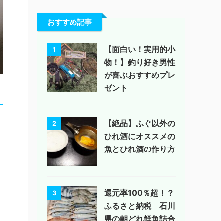
おすすめ記事
【面白い！実用的小
1
物！】釣り好き男性
が喜ぶおすすめプレ
ゼント
【絶品】ふぐ以外の
2
ひれ酒にオススメの
魚とひれ酒の作り方
還元率100％超！？
3
ふるさと納税 石川
県の朝どれ鮮魚詰合