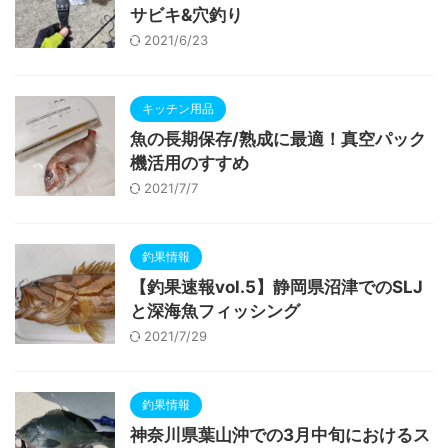
サビキ&穴釣り
2021/6/23
キッチン用品
魚の長期保存/熟成に最適！真空パック
機活用のすすめ
2021/7/7
釣果情報
【釣果速報vol.5】静岡県沼津でのSLJ
と深海魚フィッシング
2021/7/29
釣果情報
神奈川県葉山沖での3月中旬におけるス