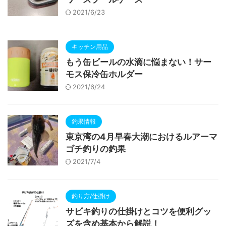
2021/6/23
キッチン用品
もう缶ビールの水滴に悩まない！サー
モス保冷缶ホルダー
2021/6/24
釣果情報
東京湾の4月早春大潮におけるルアーマ
ゴチ釣りの釣果
2021/7/4
釣り方/仕掛け
サビキ釣りの仕掛けとコツを便利グッ
ズを含め基本から解説！