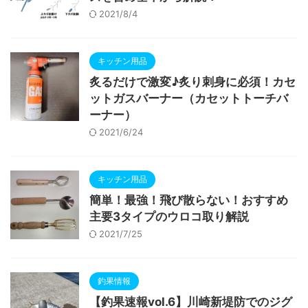
2021/8/4
キッチン用品
炙るだけで激変♪炙り刺身に必須！カセ
ットガスバーナー（カセットトーチバ
ーナー）
2021/6/24
キッチン用品
簡単！最強！飛び散らない！おすすめ
主要3タイプのウロコ取り解説
2021/7/25
釣果情報
【釣果速報vol.6】川崎新堤防でのジグ